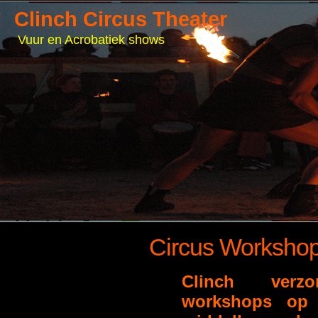
Clinch Circus Theater
Vuur en Acrobatiek shows
Circus Worksho
Clinch verzo
workshops op