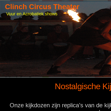
Clinch Circus Theater
Vuur en Acrobatiek shows
Nostalgische Ki
Nostalgishe kijkdoz
Onze kijkdozen zijn replica’s van de ki