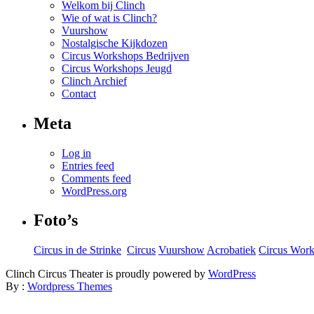
Welkom bij Clinch
Wie of wat is Clinch?
Vuurshow
Nostalgische Kijkdozen
Circus Workshops Bedrijven
Circus Workshops Jeugd
Clinch Archief
Contact
Meta
Log in
Entries feed
Comments feed
WordPress.org
Foto’s
Circus in de Strinke
‎
Circus
Vuurshow
Acrobatiek
Circus Wor
Clinch Circus Theater is proudly powered by
WordPress
By :
Wordpress Themes