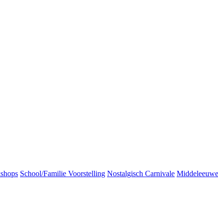
kshops
School/Familie Voorstelling
Nostalgisch Carnivale
Middeleeuw