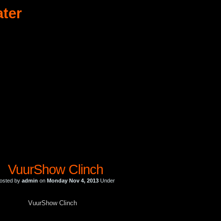
ater
VuurShow Clinch
osted by
admin
on
Monday Nov 4, 2013
Under
VuurShow Clinch