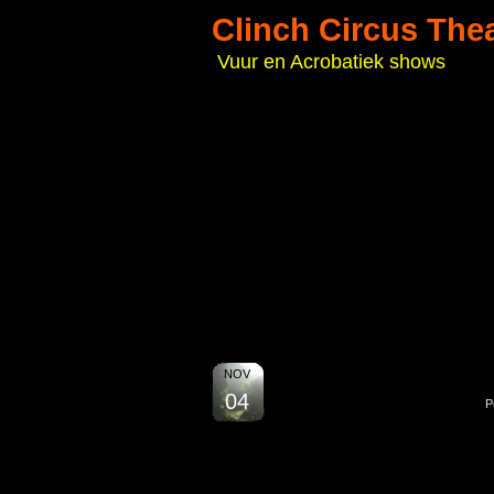
Clinch Circus The
Vuur en Acrobatiek shows
NOV
04
P