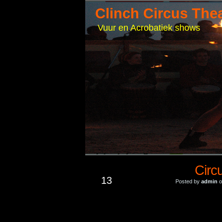
Clinch Circus The
Vuur en Acrobatiek shows
Circ
JUN
13
Posted by
admin