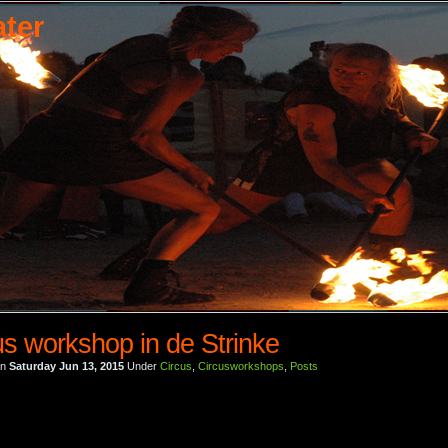
ater
us workshop in de Strinke
on
Saturday Jun 13, 2015
Under
Circus
,
Circusworkshops
,
Posts
.
.