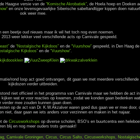
r de Haagse versie van de
“Komische Akrobatiek”
, de Hoela hoep en Doeken a
how”
en onze levensgevaarlijke Siberische sabeltandtijger kippen doen natuurl
ook weer mee.
 en een beetje oud nieuws maar ik wil het toch nog even noemen.
 2013 weer lekker veel verschillende acts op Carnivale gespeeld.
east”
de
“Nostalgische Kijkdoos”
en de
“Vuurshow”
gespeeld, in Den Haag de
ostalgische Kijkdoos”
en de
“Vuurshow”
.
imatie/rond loop act goed ontvangen, dit gaan we met meerdere verschillende
kijkdozen verder uitbreiden.
stond niet officieel in het programma van Carnivale maar we hebben de act in
 kijken wat er voor reacties op kwamen, zodat we konden gaan bedenken wa
er verder mee zouden kunnen gaan doen.
tiesten op de act van Dr. K.W.Akzalver waren goed dus gaan we er mee door, 
en niet, daar gaan we iets anders voor verzinnen en maken in het najaar.
et de
Circusworkshops
op diverse scholen, BSO’s en buurtcentra een heleboe
ren blij en nog meer ouders trots gemaakt!
ag
,
Carnivale Groningen
,
Circus
,
Circus Salto
,
Circusworkshops
,
Nostalgisch