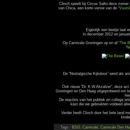
Clinch speelt bij Circus Salto deze zome
van Chica, een korte versie van de
“Vuurs
Eigenlijk een beetje laat
In december 2012 en januari
Op Carnivale Groningen op en af
“The B
“N
De “Nostalgische Kijkdoos” werd als an
Ook nieuw “Dr. K.W.Akzalver”, deze act 
Groningen en Den Haag uitgeprobeerd om te
hi
De reacties van het publiek en collega ar
kast die we gebruikten voldeed alle
Verder heeft Clinch door het hele land m
kinde
Tags :
BSO
,
Carnivale
,
Carnivale Den Ha