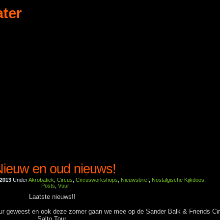
ater
Nieuw en oud nieuws!
 2013
Under
Akrobatiek
,
Circus
,
Circusworkshops
,
Nieuwsbrief
,
Nostalgische Kijkdoos
,
Posts
,
Vuur
Laatste nieuws!!
ur geweest en ook deze zomer gaan we mee op de Sander Balk & Friends Ci
Salto Tour.