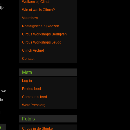
Welkom bij Clinch
ct
ijk
Wie of wat is Clinch?
Vuurshow
Nostalgische Kijkdozen
Circus Workshops Bedrijven
Circus Workshops Jeugd
Clinch Archief
Contact
Meta
Log in
Entries feed
t we
Comments feed
de
WordPress.org
l
Foto’s
e
Circus in de Strinke